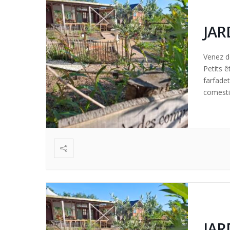
JAR
Venez dé
Petits ê
farfade
comestib
création
JAR