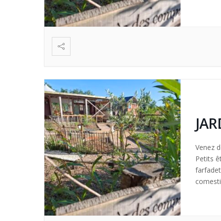
création
JAR
Venez dé
Petits ê
farfade
comestib
création