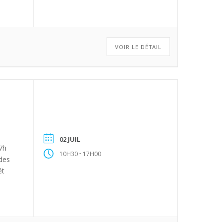
VOIR LE DÉTAIL
02 JUIL
17h
-
10H30
17H00
 des
êt