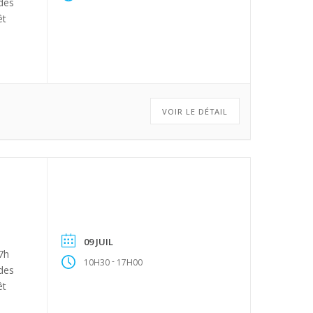
 des
êt
VOIR LE DÉTAIL
09 JUIL
17h
-
10H30
17H00
 des
êt