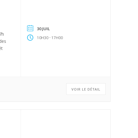
30 JUIL
17h
-
10H30
17H00
 des
êt
VOIR LE DÉTAIL