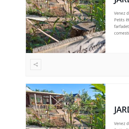
Venez dé
Petits ê
farfade
comestib
création
JAR
Venez dé