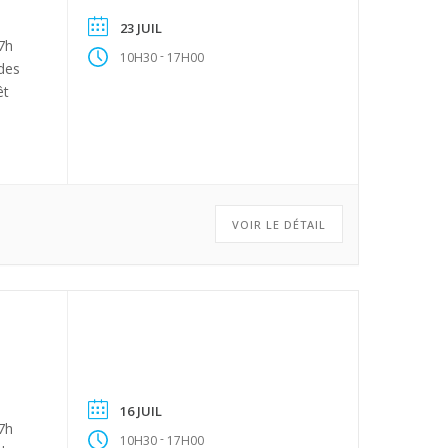
23 JUIL
17h
-
10H30
17H00
 des
êt
VOIR LE DÉTAIL
16 JUIL
17h
-
10H30
17H00