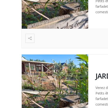
Petits ê
farfade
comestib
création
JAR
Venez dé
Petits ê
farfade
comestib